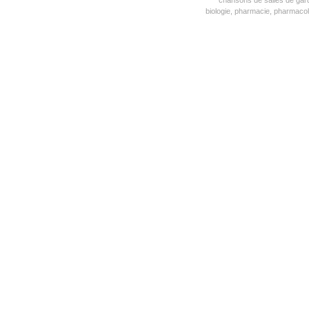
chansons de salles de gar
biologie, pharmacie, pharmacol