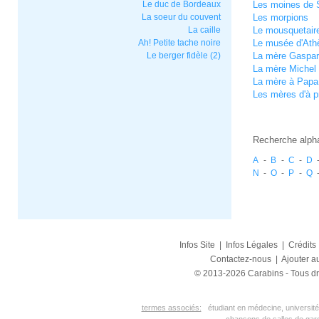
Le duc de Bordeaux
Les moines de S
La soeur du couvent
Les morpions
La caille
Le mousquetair
Ah! Petite tache noire
Le musée d'Ath
Le berger fidèle (2)
La mère Gaspa
La mère Michel
La mère à Papa
Les mères d'à p
Recherche alpha
A
-
B
-
C
-
D
N
-
O
-
P
-
Q
Infos Site
|
Infos Légales
|
Crédits
Contactez-nous
|
Ajouter au
© 2013-2026 Carabins - Tous dr
termes associés:
étudiant en médecine, université