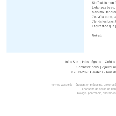
Si c'était là mon
L'était pas beau, l
Mais moi, tendrem
J'ouvr' la porte,
J'tends les bras
Et qu'est-ce que 
Refrain
Infos Site
|
Infos Légales
|
Crédits
Contactez-nous
|
Ajouter au
© 2013-2026 Carabins - Tous dr
termes associés:
étudiant en médecine, université
chansons de salles de gar
biologie, pharmacie, pharmacol