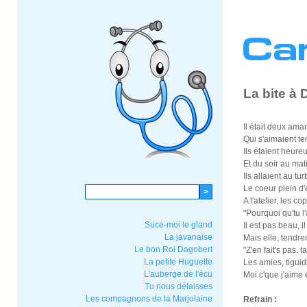
La bite à
Il était deux ama
Qui s'aimaient t
Ils étaient heure
Et du soir au mat
Ils allaient au tur
Le coeur plein d'
A l'atelier, les cop
"Pourquoi qu'tu l
Suce-moi le gland
Il est pas beau, il 
La javanaise
Mais elle, tendre
Le bon Roi Dagobert
"Z'en fait's pas,
La petite Huguette
Les amies, tiguid
L'auberge de l'écu
Moi c'que j'aime e
Tu nous délaisses
Les compagnons de la Marjolaine
Refrain :