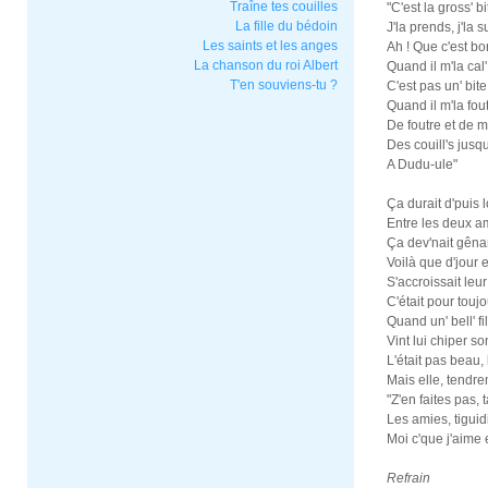
Traîne tes couilles
"C'est la gross' b
La fille du bédoin
J'la prends, j'la 
Les saints et les anges
Ah ! Que c'est bo
La chanson du roi Albert
Quand il m'la cal
T'en souviens-tu ?
C'est pas un' bite
Quand il m'la fout
De foutre et de m
Des couill's jusq
A Dudu-ule"
Ça durait d'puis
Entre les deux a
Ça dev'nait gênan
Voilà que d'jour 
S'accroissait leu
C'était pour toujo
Quand un' bell' fi
Vint lui chiper s
L'était pas beau, l
Mais elle, tendre
"Z'en faites pas,
Les amies, tiguid
Moi c'que j'aime e
Refrain