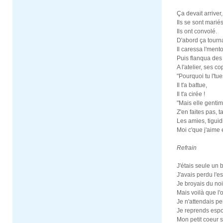
Ça devait arriver,
Ils se sont mariés
Ils ont convolé.
D'abord ça tourn
Il caressa l'ment
Puis flanqua des
A l'atelier, ses co
"Pourquoi tu l'tu
Il t'a battue,
Il t'a cirée !
"Mais elle gentim
Z'en faites pas, 
Les amies, tiguid
Moi c'que j'aime e
Refrain
J'étais seule un 
J'avais perdu l'es
Je broyais du noir
Mais voilà que l'
Je n'attendais p
Je reprends espo
Mon petit coeur s