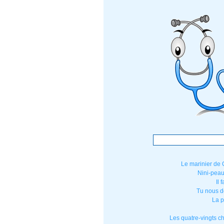
Le marinier de
Nini-peau
Il 
Tu nous d
La p
Les quatre-vingts c