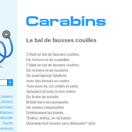
Le bal de fausses couilles
C'était un bal de fausses couilles,
De nichons et de roupettes
C'était un bal de fausses couilles,
De nichons et de roustons
On avait tapissé l'plafond
Avec des birout's en carton,
Trois poils du cul crottés et sales
Servaient d'corde à mon violon
 Couëron
Du foutre de pucelle
-d'chien
Brûlait dans les quinquets,
faut boire
De vieilles maquerelles
élaisses
Distribuaient les tickets:
atrouille
"Entrez, entrez, on va baiser
Suzon
Quarante-huit heures sans débander!"
(bis)
hasseurs