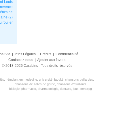
int-Louis
Provence
méricaine
caine (2)
 roulier
fos Site
|
Infos Légales
|
Crédits
|
Confidentialité
Contactez-nous
|
Ajouter aux favoris
© 2013-2026 Carabins - Tous droits réservés
iés:
étudiant en médecine, université, faculté, chansons paillardes,
chansons de salles de garde, chansons d'étudiants
biologie, pharmacie, pharmacologie, dentaire, jeux, mmorpg