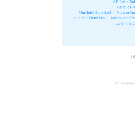
A l'hôpital Sa
Le roi de 
Une fois! Deux fois!... - Marche A
Une fois! Deux fois!... - Marche Améri
La femme du
In
termes assoc