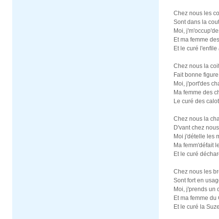
Chez nous les c
Sont dans la cou
Moi, j'm'occup'd
Et ma femme des
Et le curé l'enfile
Chez nous la coi
Fait bonne figure
Moi, j'port'des 
Ma femme des c
Le curé des calo
Chez nous la cha
D'vant chez nous 
Moi j'dételle les 
Ma femm'défait l
Et le curé décha
Chez nous les b
Sont fort en usag
Moi, j'prends un 
Et ma femme du 
Et le curé la Suz