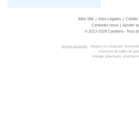
Infos Site
|
Infos Légales
|
Crédits
Contactez-nous
|
Ajouter au
© 2013-2026 Carabins - Tous dr
termes associés:
étudiant en médecine, université
chansons de salles de gar
biologie, pharmacie, pharmacol