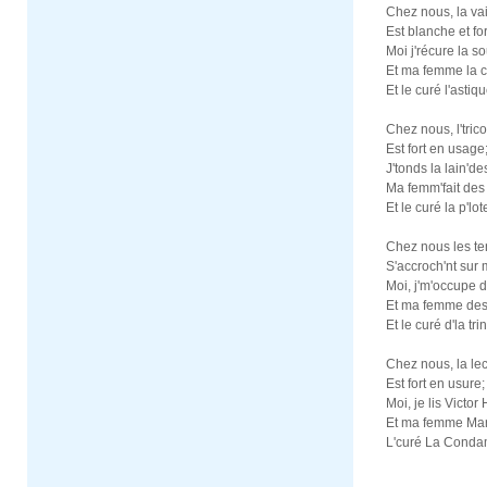
Chez nous, la va
Est blanche et for
Moi j'récure la s
Et ma femme la c
Et le curé l'astiq
Chez nous, l'tric
Est fort en usage
J'tonds la lain'd
Ma femm'fait de
Et le curé la p'lo
Chez nous les te
S'accroch'nt sur
Moi, j'm'occupe
Et ma femme des
Et le curé d'la tr
Chez nous, la le
Est fort en usure;
Moi, je lis Victor
Et ma femme Mar
L'curé La Cond