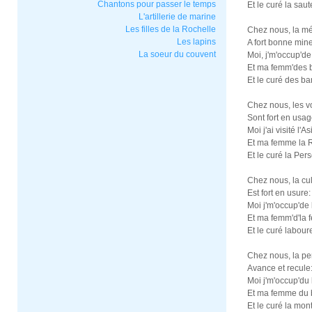
Chantons pour passer le temps
Et le curé la sau
L'artillerie de marine
Les filles de la Rochelle
Chez nous, la mé
Les lapins
A fort bonne mine
La soeur du couvent
Moi, j'm'occup'de
Et ma femm'des b
Et le curé des b
Chez nous, les 
Sont fort en usag
Moi j'ai visité l'As
Et ma femme la 
Et le curé la Per
Chez nous, la cu
Est fort en usure:
Moi j'm'occup'de
Et ma femm'd'la 
Et le curé labou
Chez nous, la p
Avance et recule
Moi j'm'occup'du
Et ma femme du b
Et le curé la mo