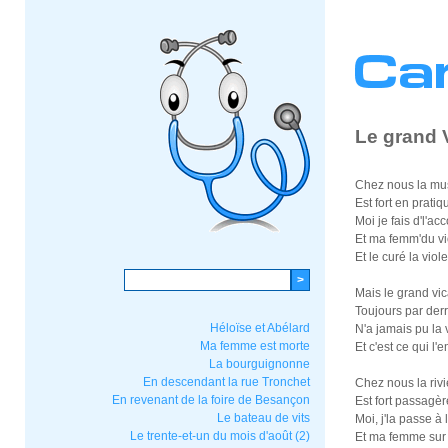
Le grand V
Chez nous la mu
Est fort en pratiq
Moi je fais d'l'a
Et ma femm'du vi
Et le curé la viol
Mais le grand vic
Toujours par derr
Héloïse et Abélard
N'a jamais pu la 
Ma femme est morte
Et c'est ce qui 
La bourguignonne
En descendant la rue Tronchet
Chez nous la rivi
En revenant de la foire de Besançon
Est fort passagèr
Le bateau de vits
Moi, j'la passe à l
Le trente-et-un du mois d'août (2)
Et ma femme sur 