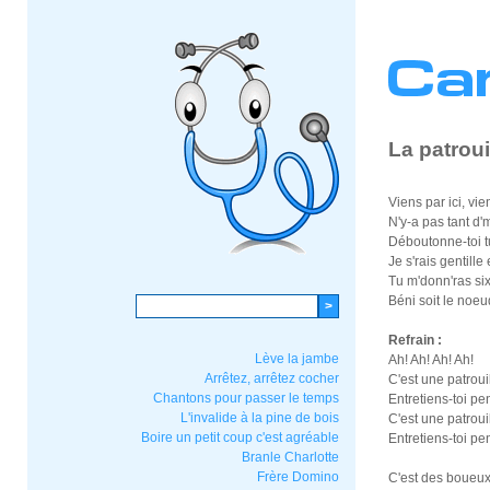
La patroui
Viens par ici, vi
N'y-a pas tant d'm
Déboutonne-toi 
Je s'rais gentille 
Tu m'donn'ras si
Béni soit le noeu
Refrain :
Lève la jambe
Ah! Ah! Ah! Ah!
Arrêtez, arrêtez cocher
C'est une patrouil
Chantons pour passer le temps
Entretiens-toi pe
L'invalide à la pine de bois
C'est une patrouil
Boire un petit coup c'est agréable
Entretiens-toi pe
Branle Charlotte
Frère Domino
C'est des boueux