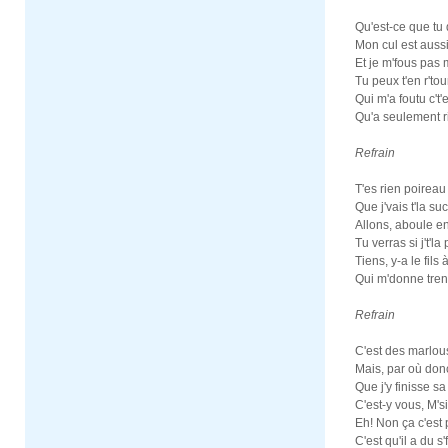
Qu'est-ce que tu
Mon cul est aussi
Et je m'fous pas 
Tu peux t'en r'tou
Qui m'a foutu c't
Qu'a seulement ri
Refrain
T'es rien poireau
Que j'vais t'la su
Allons, aboule e
Tu verras si j't'l
Tiens, y-a le fils
Qui m'donne trent
Refrain
C'est des marlou
Mais, par où donc
Que j'y finisse sa
C'est-y vous, M's
Eh! Non ça c'est
C'est qu'il a du s'