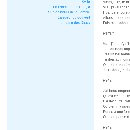
Kyrie
Viens, que j'te ma
La femme du roulier (3)
Vrai, j'avais cru q
Sur les bords de la Tamise
Il bande encore, e
La soeur du couvent
Allons, et que rie
Le plaisir des Dieux
Fais-moi cadeau d'
Refrain
Vrai, j'en ai t'y 
T'as du beau ling
T'es un bel homme
Tu dois au moins 
Ou même représe
Jouis donc, coch
Refrain
J'ai beau magner t
Qu'est-ce que t'as
C'est-y qu't'aurai
Ou bien ma gueule
Pense à une femm
Ou bien pense à l
Refrain