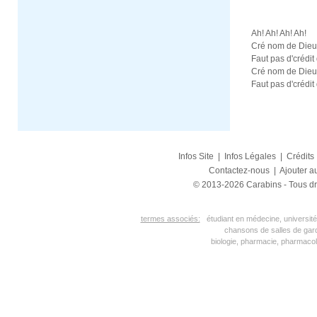
Ah! Ah! Ah! Ah!
Cré nom de Dieu,
Faut pas d'crédit 
Cré nom de Dieu,
Faut pas d'crédit 
Infos Site
|
Infos Légales
|
Crédits
Contactez-nous
|
Ajouter au
© 2013-2026 Carabins - Tous dr
termes associés:
étudiant en médecine, université
chansons de salles de gar
biologie, pharmacie, pharmacol