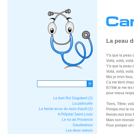
La peau d
Y'a que la peau d
Voilà, voilà, voil
Y'a que la peau d
Voilà, voilà, voil
Moi je m'en fous, 
Ca me tient chaud
Et l'été je me les 
pour mieux respir
Le bon Roi Dagobert (2)
La patrouille
Tiens, Titine, voi
Le trente-et-un du mois d'août (2)
Pompe-moi le no
A l'hôpital Saint-Louis
Rends-moi trois f
Le roi de Provence
Mais non monsieur
Gaudeamus
Pour pomper un s
Les deux soeurs