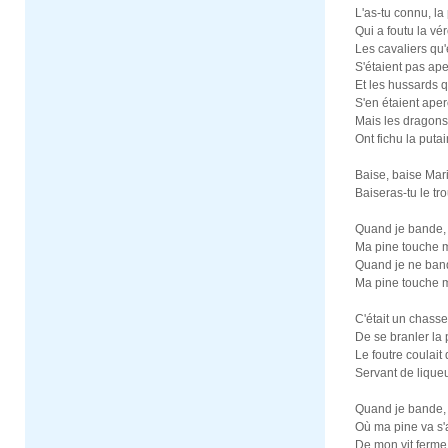
L'as-tu connu, la
Qui a foutu la vér
Les cavaliers qu'
S'étaient pas ape
Et les hussards 
S'en étaient aperç
Mais les dragons 
Ont fichu la puta
Baise, baise Mar
Baiseras-tu le tr
Quand je bande,
Ma pine touche m
Quand je ne ban
Ma pine touche m
C'était un chasse
De se branler la
Le foutre coulait
Servant de lique
Quand je bande,
Où ma pine va s'a
De mon vit ferme 