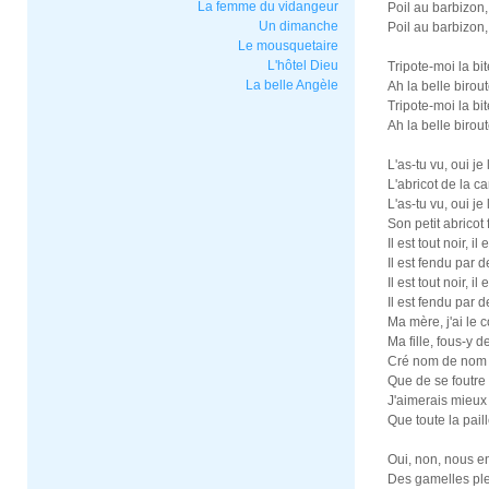
La femme du vidangeur
Poil au barbizon
Un dimanche
Poil au barbizon,
Le mousquetaire
L'hôtel Dieu
Tripote-moi la bit
La belle Angèle
Ah la belle birout
Tripote-moi la bit
Ah la belle birout
L'as-tu vu, oui je l
L'abricot de la ca
L'as-tu vu, oui je l
Son petit abricot
Il est tout noir, il
Il est fendu par d
Il est tout noir, il
Il est fendu par d
Ma mère, j'ai le c
Ma fille, fous-y de
Cré nom de nom !
Que de se foutre 
J'aimerais mieux 
Que toute la pail
Oui, non, nous e
Des gamelles plei