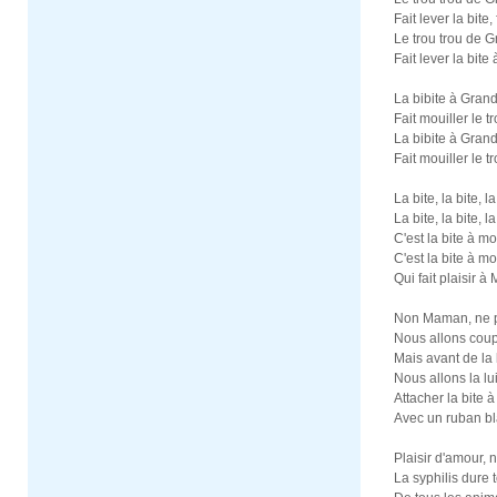
Fait lever la bite, 
Le trou trou de
Fait lever la bit
La bibite à Gran
Fait mouiller le tr
La bibite à Gran
Fait mouiller le
La bite, la bite, l
La bite, la bite, la
C'est la bite à mo
C'est la bite à mo
Qui fait plaisir 
Non Maman, ne pl
Nous allons coupe
Mais avant de la 
Nous allons la lui
Attacher la bite à
Avec un ruban bl
Plaisir d'amour, n
La syphilis dure t