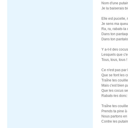
Nom d'une putai
Je la baiserais b
Elle est pucelle,
Je sens ma queu
Ra, ra, rabats-l
Dans ton pantaqu
Dans ton pantalo
Y a-t-il des cocu
Lesquels que c'e
Tous, tous, tous !
Ce n'est pas par 
Que se font les c
Traîne tes couille
Mais c'est bien p
Que les cocus se 
Rabats-les donc 
Traîne tes couille
Prends ta pine à
Nous partons en 
Contre les putain