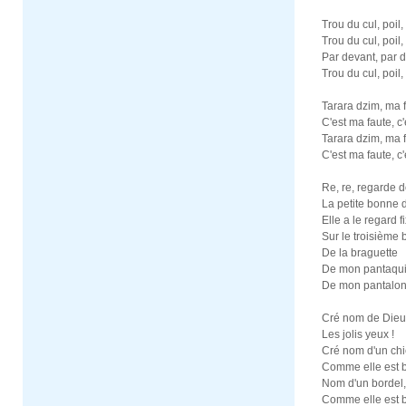
Trou du cul, poil, 
Trou du cul, poil,
Par devant, par d
Trou du cul, poil,
Tarara dzim, ma 
C'est ma faute, c'
Tarara dzim, ma 
C'est ma faute, c'
Re, re, regarde 
La petite bonne 
Elle a le regard f
Sur le troisième 
De la braguette
De mon pantaqui
De mon pantalon
Cré nom de Dieu
Les jolis yeux !
Cré nom d'un chi
Comme elle est b
Nom d'un bordel,
Comme elle est b