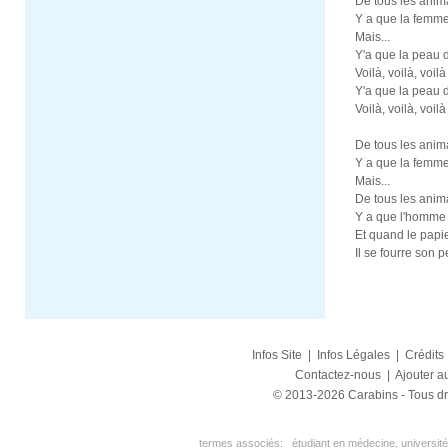
De tous les anim
Y a que la femme
Mais...
Y'a que la peau d
Voilà, voilà, voil
Y'a que la peau d
Voilà, voilà, voil
De tous les anim
Y a que la femme
Mais...
De tous les anim
Y a que l'homme q
Et quand le papie
Il se fourre son p
Infos Site
|
Infos Légales
|
Crédits
Contactez-nous
|
Ajouter au
© 2013-2026 Carabins - Tous dr
termes associés:
étudiant en médecine, université